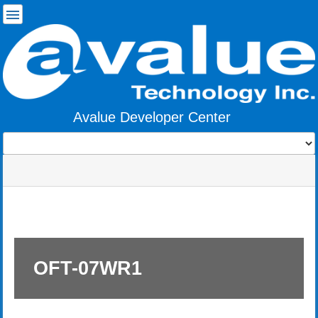
使
用
者
工
具
Avalue Developer Center
Tools
menus
site
頁
and
status
面
quick
m
工
search
e
具
t
a
d
a
OFT-07WR1
t
a
f
o