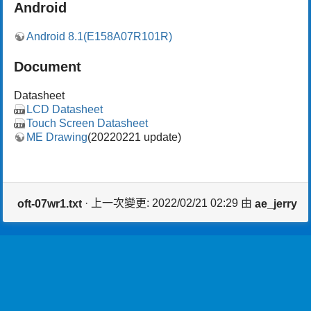
Android
r
t
Android 8.1(E158A07R101R)
h
i
s
Document
p
a
Datasheet
g
LCD Datasheet
e
Touch Screen Datasheet
ME Drawing
(20220221 update)
· 上一次變更: 2022/02/21 02:29 由
oft-07wr1.txt
ae_jerry